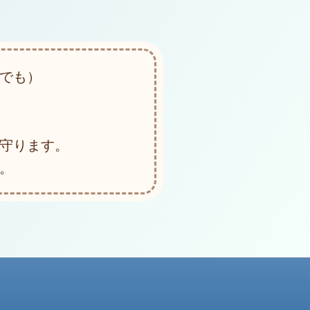
でも）
守ります。
。