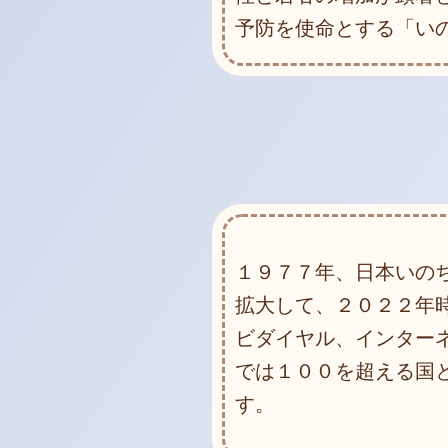
予防を使命とする「い
１９７７年、日本いの
拡大して、２０２２年
ビダイヤル、インター
では１００を超える国
す。